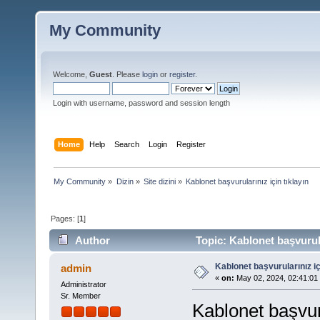
My Community
Welcome,
Guest
. Please
login
or
register
.
Login with username, password and session length
Home
Help
Search
Login
Register
My Community
»
Dizin
»
Site dizini
»
Kablonet başvurularınız için tıklayın
Pages: [
1
]
Author
Topic: Kablonet başvurula
Kablonet başvurularınız iç
admin
«
on:
May 02, 2024, 02:41:01
Administrator
Sr. Member
Kablonet başvuru