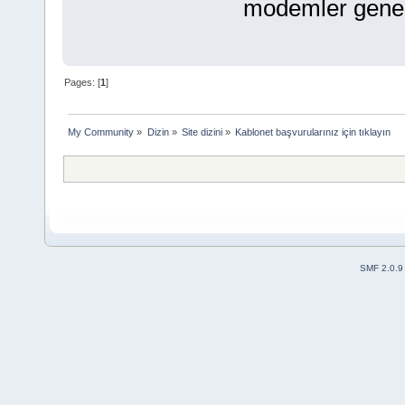
modemler genel o
Pages: [
1
]
My Community
»
Dizin
»
Site dizini
»
Kablonet başvurularınız için tıklayın
SMF 2.0.9