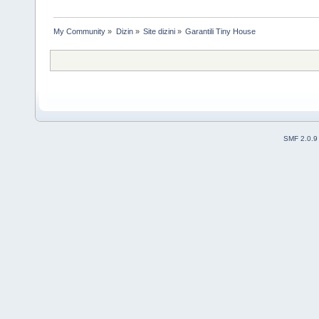
My Community
»
Dizin
»
Site dizini
»
Garantili Tiny House
SMF 2.0.9