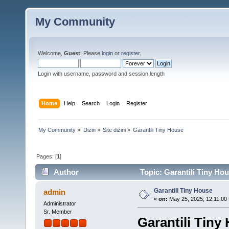
My Community
Welcome,
Guest
. Please
login
or
register
.
Login with username, password and session length
Home
Help
Search
Login
Register
My Community
»
Dizin
»
Site dizini
»
Garantili Tiny House
Pages: [
1
]
Author
Topic: Garantili Tiny Ho
Garantili Tiny House
admin
«
on:
May 25, 2025, 12:11:00
Administrator
Sr. Member
Garantili Tiny