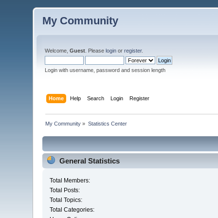
My Community
Welcome,
Guest
. Please
login
or
register
.
Login with username, password and session length
Home
Help
Search
Login
Register
My Community
»
Statistics Center
General Statistics
Total Members:
Total Posts:
Total Topics:
Total Categories: