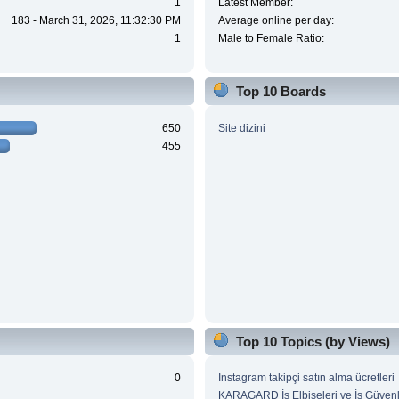
1
Latest Member:
183 - March 31, 2026, 11:32:30 PM
Average online per day:
1
Male to Female Ratio:
Top 10 Boards
650
Site dizini
455
Top 10 Topics (by Views)
0
Instagram takipçi satın alma ücretleri
KARAGARD İş Elbiseleri ve İş Güvenl