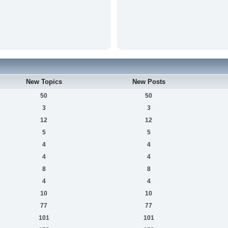
New Topics
New Posts
50
50
3
3
12
12
5
5
4
4
4
4
8
8
4
4
10
10
77
77
101
101