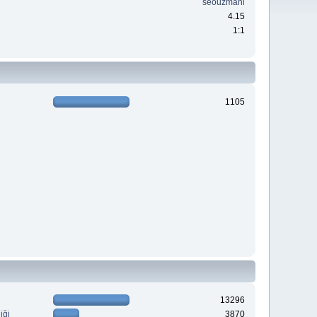
seouzmani
4.15
1:1
1105
13296
iği
3870