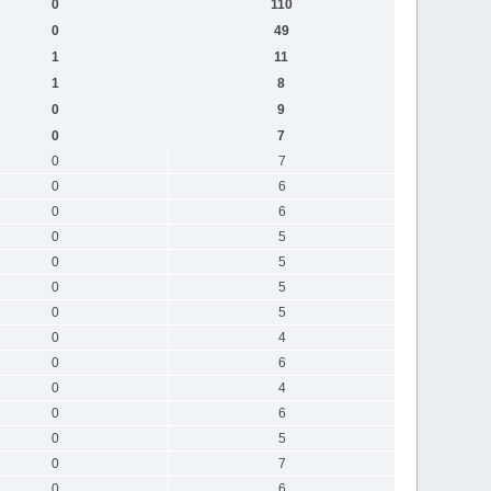
0
110
0
49
1
11
1
8
0
9
0
7
0
7
0
6
0
6
0
5
0
5
0
5
0
5
0
4
0
6
0
4
0
6
0
5
0
7
0
6