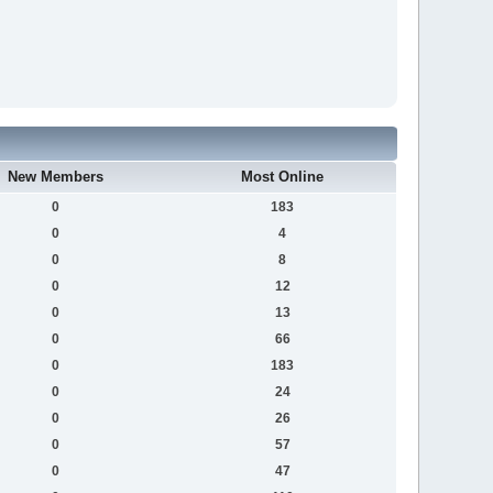
New Members
Most Online
0
183
0
4
0
8
0
12
0
13
0
66
0
183
0
24
0
26
0
57
0
47