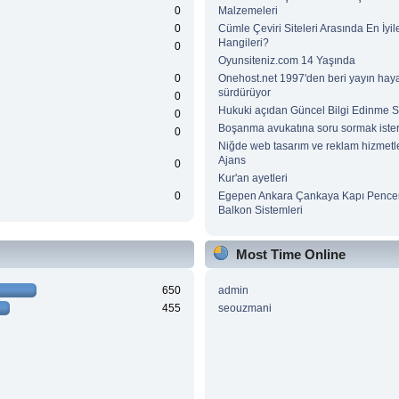
0
Malzemeleri
0
Cümle Çeviri Siteleri Arasında En İyile
Hangileri?
0
Oyunsiteniz.com 14 Yaşında
0
Onehost.net 1997'den beri yayın haya
sürdürüyor
0
Hukuki açıdan Güncel Bilgi Edinme Si
0
Boşanma avukatına soru sormak ister
0
Niğde web tasarım ve reklam hizmetle
Ajans
0
Kur'an ayetleri
0
Egepen Ankara Çankaya Kapı Pence
Balkon Sistemleri
Most Time Online
650
admin
455
seouzmani