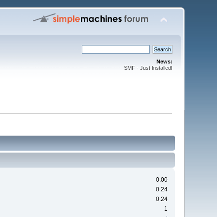
News:
SMF - Just Installed!
0.00
0.24
0.24
1