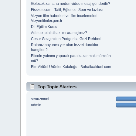
Gelecek zamana neden video mesaj gönderilir?
Fisskos.com - Tatil, Eğlence, Spor ve fazlası
Vizyon film haberleri ve film incelemeleri -
Vizyonfilmler.gen.tr
Dil Eğitim Kursu
Adblue iptal cihazı mı aramıştınız?
Cesur Gezgin'den Podgorica Gezi Rehberi
Rotanız boyunca yer alan lezzet durakları
hangileri?
Bitcoin yatırımı yaparak para kazanmak mümkün
mü?
Bim Aktüel Ürünler Kataloğu - Buhaftaaktuel.com
Top Topic Starters
seouzmani
admin