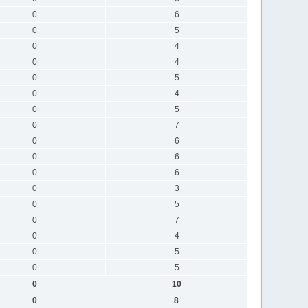
0
6
0
5
0
4
0
4
0
5
0
4
0
5
0
7
0
6
0
6
0
6
0
3
0
5
0
7
0
4
0
5
0
5
0
10
0
8