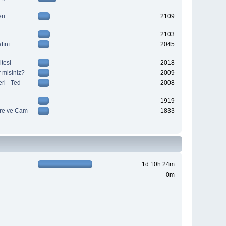
ri
2109
2103
tını
2045
tesi
2018
 misiniz?
2009
ri - Ted
2008
1919
re ve Cam
1833
1d 10h 24m
0m