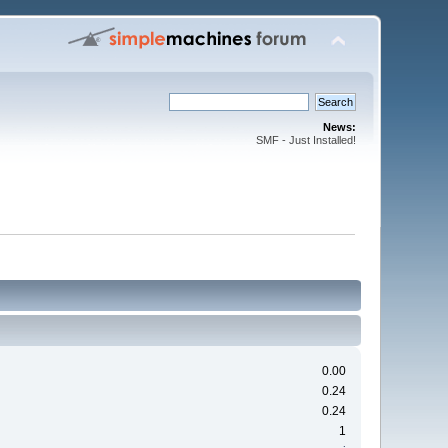
News:
SMF - Just Installed!
0.00
0.24
0.24
1