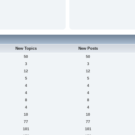
New Topics
New Posts
50
50
3
3
12
12
5
5
4
4
4
4
8
8
4
4
10
10
77
77
101
101