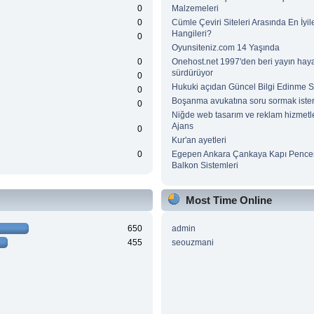
0
Malzemeleri
0
Cümle Çeviri Siteleri Arasında En İyile
Hangileri?
0
Oyunsiteniz.com 14 Yaşında
0
Onehost.net 1997'den beri yayın haya
sürdürüyor
0
Hukuki açıdan Güncel Bilgi Edinme Si
0
Boşanma avukatına soru sormak ister
0
Niğde web tasarım ve reklam hizmetle
Ajans
0
Kur'an ayetleri
0
Egepen Ankara Çankaya Kapı Pence
Balkon Sistemleri
Most Time Online
650
admin
455
seouzmani