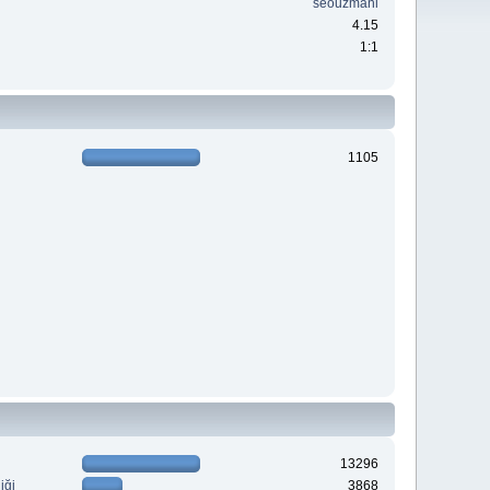
seouzmani
4.15
1:1
1105
13296
iği
3868