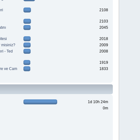
ri
2108
2103
tını
2045
tesi
2018
 misiniz?
2009
ri - Ted
2008
1919
re ve Cam
1833
1d 10h 24m
0m