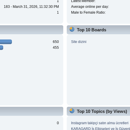
1
Latest Member:
183 - March 31, 2026, 11:32:30 PM
Average online per day:
1
Male to Female Ratio:
Top 10 Boards
650
Site dizini
455
Top 10 Topics (by Views)
0
Instagram takipçi satın alma ücretleri
KARAGARD İş Elbiseleri ve İş Güvenl