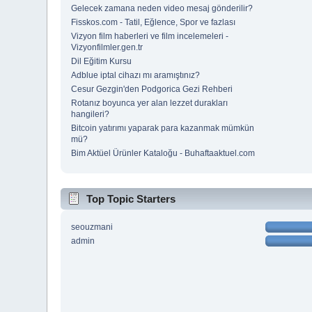
Gelecek zamana neden video mesaj gönderilir?
Fisskos.com - Tatil, Eğlence, Spor ve fazlası
Vizyon film haberleri ve film incelemeleri -
Vizyonfilmler.gen.tr
Dil Eğitim Kursu
Adblue iptal cihazı mı aramıştınız?
Cesur Gezgin'den Podgorica Gezi Rehberi
Rotanız boyunca yer alan lezzet durakları
hangileri?
Bitcoin yatırımı yaparak para kazanmak mümkün
mü?
Bim Aktüel Ürünler Kataloğu - Buhaftaaktuel.com
Top Topic Starters
seouzmani
admin