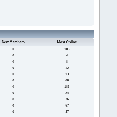
New Members
Most Online
0
183
0
4
0
8
0
12
0
13
0
66
0
183
0
24
0
26
0
57
0
47