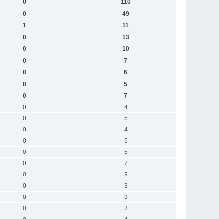
0
110
0
49
1
11
0
13
0
10
0
7
0
6
0
5
0
7
0
4
0
5
0
4
0
5
0
5
0
7
0
3
0
3
0
3
0
3