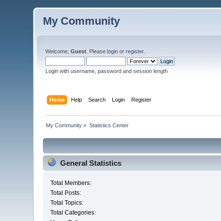
My Community
Welcome,
Guest
. Please
login
or
register
.
Login with username, password and session length
Home
Help
Search
Login
Register
My Community
»
Statistics Center
General Statistics
Total Members:
Total Posts:
Total Topics:
Total Categories: